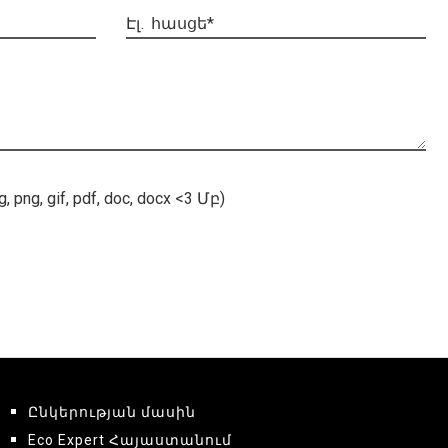
Է
լ
.
հ
ա
ս
ց
ե
*
png, gif, pdf, doc, docx <3 Մբ)
Ընկերության մասին
Eco Expert Հայաստանում