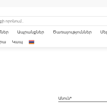
մներ
Ապրանքներ
Ծառայություններ
Մե
երա
Կապ
Ա
ն
ո
ւ
ն
*