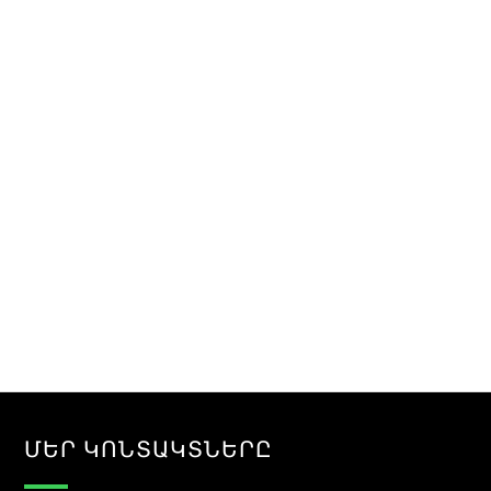
ՄԵՐ ԿՈՆՏԱԿՏՆԵՐԸ