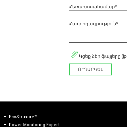
Հ
ե
ռ
ա
խ
ո
ս
ա
հ
ա
մ
ա
ր
*
Հ
ա
ղ
ո
ր
դ
ա
գ
ր
ո
ւ
թ
յ
ո
ւ
ն
*
Կցեք ձեր ֆայլերը (jpg, 
ՈՒՂԱՐԿԵԼ
EcoStruxure™
Power Monitoring Expert