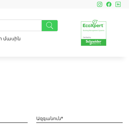
ր մասին
Ա
զ
գ
ա
ն
ո
ւ
ն
*