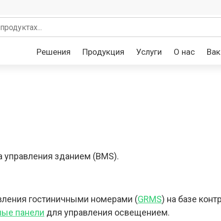
Решения
Продукция
Услуги
О нас
Вак
а управления зданием (BMS).
авления гостиничными номерами (
GRMS
) на базе кон
ные панели
для управления освещением.