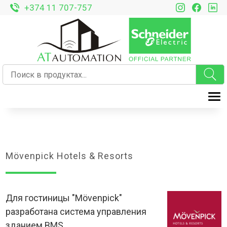
+374 11 707-757
T
Mövenpick Hotels & Resorts
Для гостиницы "Mövenpick"
разработана система управления
зданием BMS.